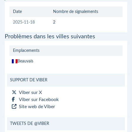
Date
Nombre de signalements
2025-11-18
2
Problèmes dans les villes suivantes
Emplacements
Beauvais
SUPPORT DE VIBER
Viber sur X
Viber sur Facebook
Site web de Viber
TWEETS DE @VIBER